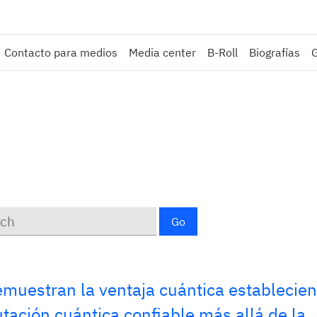
Contacto para medios
Media center
B-Roll
Biografías
ds
Go
emuestran la ventaja cuántica establecie
ación cuántica confiable más allá de la