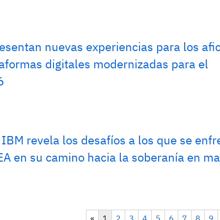
sentan nuevas experiencias para los afi
aformas digitales modernizadas para el
6
IBM revela los desafíos a los que se enfr
A en su camino hacia la soberanía en ma
«
1
2
3
4
5
6
7
8
9