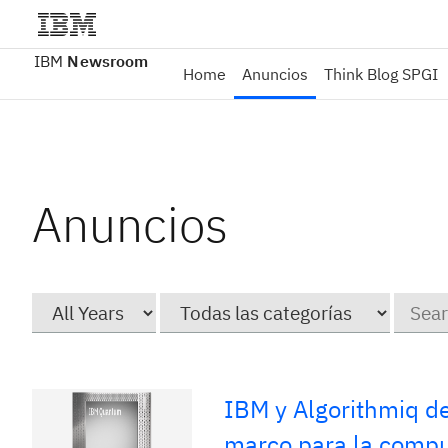
IBM
Newsroom
Home
Anuncios
Think Blog SPGI
Anuncios
Year
Category
Keywor
IBM y Algorithmiq d
marco para la comput