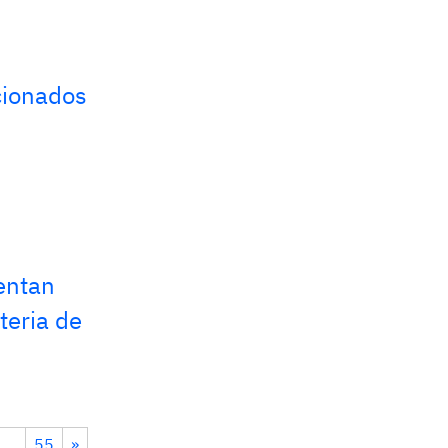
cionados
entan
teria de
…
55
»