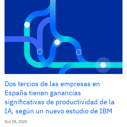
Dos tercios de las empresas en
España tienen ganancias
significativas de productividad de la
IA, según un nuevo estudio de IBM
Oct 28, 2025