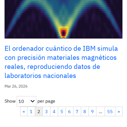
El ordenador cuántico de IBM simula
con precisión materiales magnéticos
reales, reproduciendo datos de
laboratorios nacionales
Mar 26, 2026
Show
per page
10
«
1
2
3
4
5
6
7
8
9
…
55
»