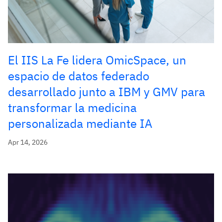
El IIS La Fe lidera OmicSpace, un
espacio de datos federado
desarrollado junto a IBM y GMV para
transformar la medicina
personalizada mediante IA
Apr 14, 2026