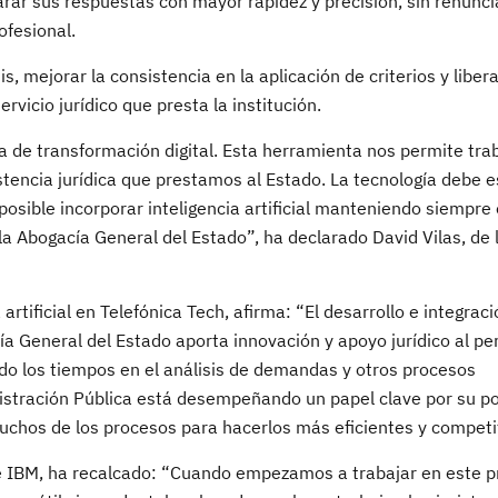
r sus respuestas con mayor rapidez y precisión, sin renunci
ofesional.
, mejorar la consistencia en la aplicación de criterios y liber
rvicio jurídico que presta la institución.
 de transformación digital. Esta herramienta nos permite tra
istencia jurídica que prestamos al Estado. La tecnología debe e
osible incorporar inteligencia artificial manteniendo siempre el
 la Abogacía General del Estado”, ha declarado David Vilas, de
tificial en Telefónica Tech, afirma: “El desarrollo e integraci
a General del Estado aporta innovación y apoyo jurídico al per
do los tiempos en el análisis de demandas y otros procesos
nistración Pública está desempeñando un papel clave por su p
uchos de los procesos para hacerlos más eficientes y competi
e IBM, ha recalcado: “Cuando empezamos a trabajar en este p