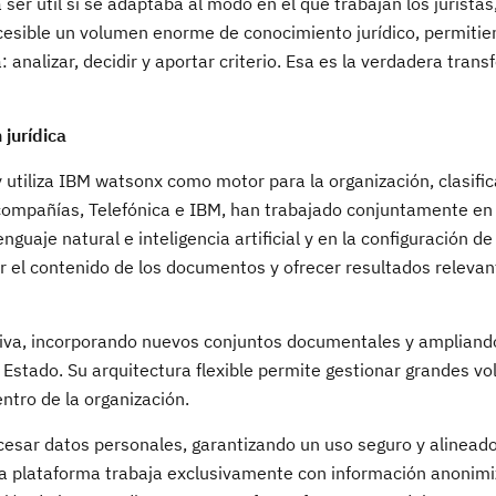
er útil si se adaptaba al modo en el que trabajan los juristas,
cesible un volumen enorme de conocimiento jurídico, permitie
nalizar, decidir y aportar criterio. Esa es la verdadera tran
 jurídica
 utiliza IBM watsonx como motor para la organización, clasific
compañías, Telefónica e IBM, han trabajado conjuntamente en 
uaje natural e inteligencia artificial y en la configuración de
r el contenido de los documentos y ofrecer resultados relevan
siva, incorporando nuevos conjuntos documentales y ampliand
 Estado. Su arquitectura flexible permite gestionar grandes v
ntro de la organización.
esar datos personales, garantizando un uso seguro y alineado
 La plataforma trabaja exclusivamente con información anonim