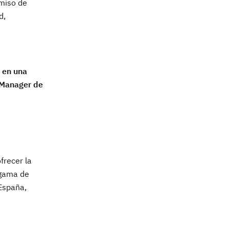
omiso de
d,
 en una
 Manager de
frecer la
 gama de
 España,