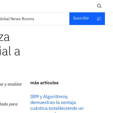
Suscribir
Global News Rooms
za
ial a
más artículos
ar y analizar
IBM y Algorithmiq
demuestran la ventaja
eñado para
cuántica estableciendo un