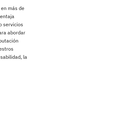
s en más de
ventaja
 servicios
ara abordar
mputación
estros
sabilidad, la