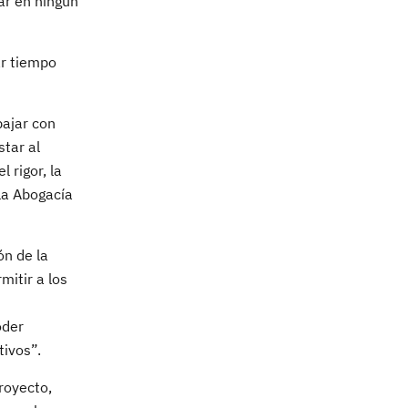
ar en ningún
ar tiempo
bajar con
star al
 rigor, la
 la Abogacía
ón de la
mitir a los
oder
tivos”.
royecto,