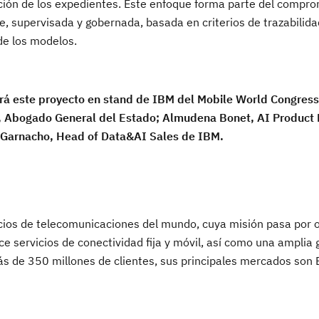
ección de los expedientes. Este enfoque forma parte del compr
le, supervisada y gobernada, basada en criterios de trazabilida
 de los modelos.
ará este proyecto en stand de IBM del Mobile World Congress
ez, Abogado General del Estado; Almudena Bonet, AI Product
o Garnacho, Head of Data&AI Sales de IBM.
icios de telecomunicaciones del mundo, cuya misión pasa por o
ece servicios de conectividad fija y móvil, así como una amplia
ás de 350 millones de clientes, sus principales mercados son