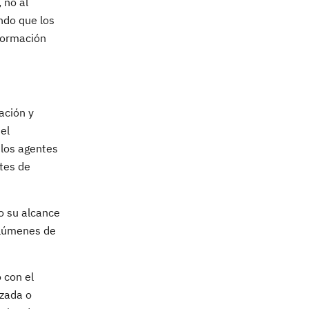
 no al
ndo que los
sformación
ación y
el
 los agentes
tes de
o su alcance
olúmenes de
 con el
izada o