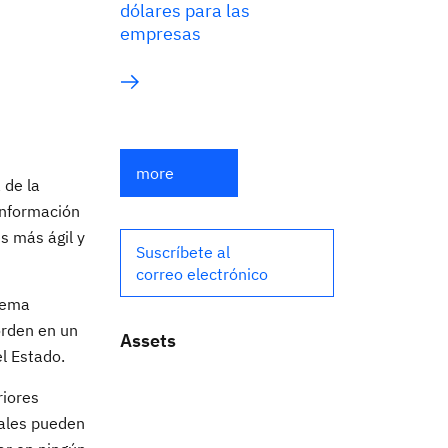
dólares para las
empresas
more
 de la
 información
es más ágil y
Suscríbete al
correo electrónico
stema
orden en un
Assets
el Estado.
riores
nales pueden