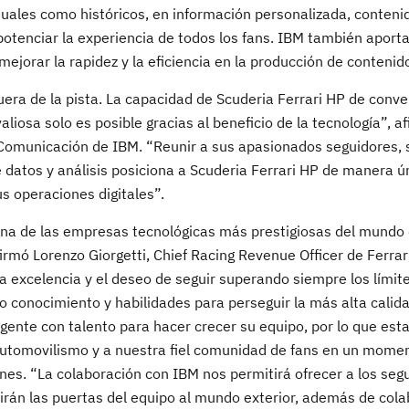
uales como históricos, en información personalizada, conteni
potenciar la experiencia de todos los fans. IBM también aport
jorar la rapidez y la eficiencia en la producción de contenid
era de la pista. La capacidad de Scuderia Ferrari HP de conver
iosa solo es posible gracias al beneficio de la tecnología”, a
Comunicación de IBM. “Reunir a sus apasionados seguidores, 
e datos y análisis posiciona a Scuderia Ferrari HP de manera ú
s operaciones digitales”.
una de las empresas tecnológicas más prestigiosas del mundo
firmó Lorenzo Giorgetti, Chief Racing Revenue Officer de Ferrar
excelencia y el deseo de seguir superando siempre los límit
 conocimiento y habilidades para perseguir la más alta calida
 gente con talento para hacer crecer su equipo, por lo que esta
 automovilismo y a nuestra fiel comunidad de fans en un momen
nes. “La colaboración con IBM nos permitirá ofrecer a los seg
irán las puertas del equipo al mundo exterior, además de cola