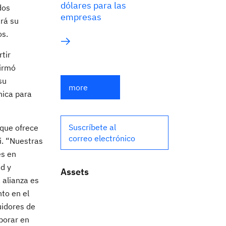
dólares para las
dos
empresas
ará su
os.
tir
firmó
su
more
nica para
Suscríbete al
 que ofrece
correo electrónico
i. “Nuestras
es en
d y
Assets
 alianza es
to en el
uidores de
borar en