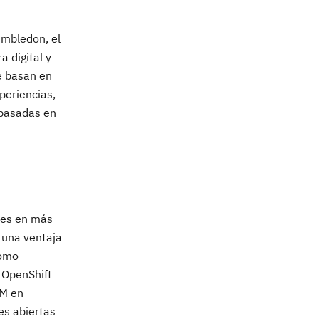
imbledon, el
 digital y
e basan en
periencias,
 basadas en
ntes en más
 una ventaja
como
 OpenShift
BM en
nes abiertas