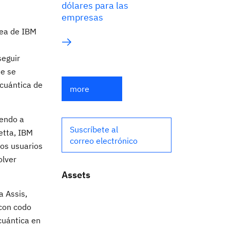
dólares para las
empresas
pea de IBM
seguir
ue se
 cuántica de
more
iendo a
Suscríbete al
etta, IBM
correo electrónico
los usuarios
olver
Assets
a Assis,
 con codo
cuántica en