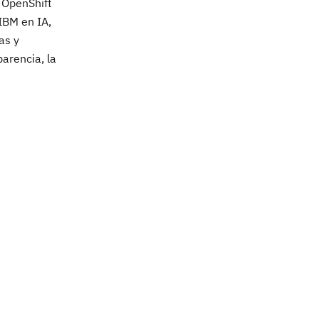
 OpenShift
IBM en IA,
as y
arencia, la