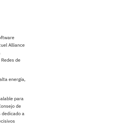
oftware
uel Alliance
a
y Redes de
alta energía,
calable para
onsejo de
s dedicado a
cisivos