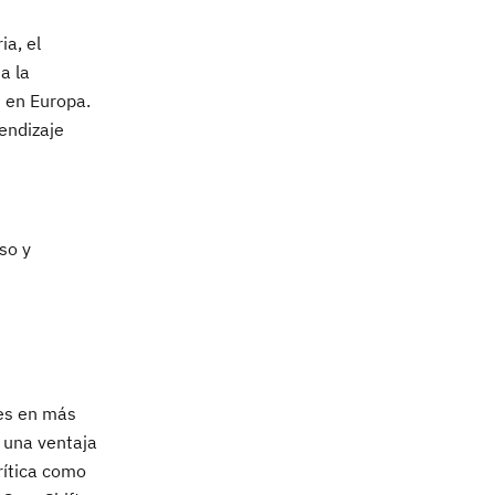
a, el
a la
s en Europa.
endizaje
so y
tes en más
r una ventaja
rítica como