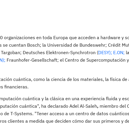
 organizaciones en toda Europa que acceden a hardware y s
es se cuentan Bosch; la Universidad de Bundeswehr; Crédit Mut
, y Targoban; Deutsches Elektronen-Synchrotron (
DESY);
E.ON;
l
N);
Fraunhofer-Gesellschaft; el Centro de Supercomputación 
ión cuántica, como la ciencia de los materiales, la física de 
es financieras.
utación cuántica y la clásica en una experiencia fluida y es
mputación cuántica", ha declarado Adel Al-Saleh
,
miembro del C
o de T-Systems. "Tener acceso a un centro de datos cuántico
tros clientes a medida que deciden cómo dar sus primeros y de